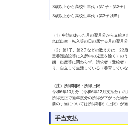
3歳以上から高校生年代（第1子・第2子）
3歳以上から高校生年代（第3子以降）
（1）申請のあった月の翌月分から支給さ
れば出生・転入等の日の属する月の翌月分
（2）第1子、第2子などの数え方は、22
童養護施設等に入所中の児童を除く）のう
姻・出産等に関わらず、請求者（受給者）
り、自立して生活している（養育していな
（注）所得制限・所得上限
令和6年10月分（令和6年12月支払分
所得更正で過年度分の所得が下がった場合
前の手当については所得制限（上限）が適
手当支払