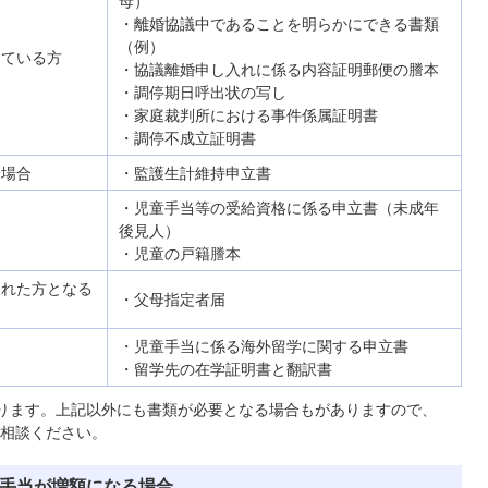
母）
・離婚協議中であることを明らかにできる書類
（例）
している方
・協議離婚申し入れに係る内容証明郵便の謄本
・調停期日呼出状の写し
・家庭裁判所における事件係属証明書
・調停不成立証明書
る場合
・監護生計維持申立書
・児童手当等の受給資格に係る申立書（未成年
後見人）
・児童の戸籍謄本
された方となる
・父母指定者届
・児童手当に係る海外留学に関する申立書
・留学先の在学証明書と翻訳書
ります。上記以外にも書類が必要となる場合もがありますので、
相談ください。
童手当が増額になる場合