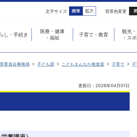
文字サイズ
背景色変更
医療・健康
観光・
らし・手続き
子育て・教育
・福祉
・スポ
育委員会事務局
子ども課
こどもまんなか推進室
子育て
子
更新日：2026年04月01日
・栄養講座）