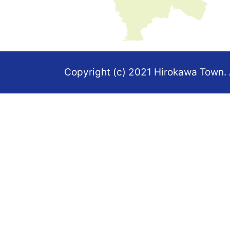
た
地
図。
Copyright (c) 2021 Hirokawa Town. 
福
岡
県
の
南
部
に
あ