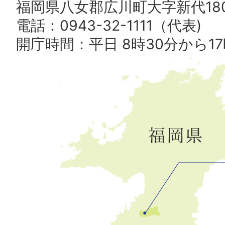
福岡県八女郡広川町大字新代180
電話：0943-32-1111（代表)
開庁時間：平日 8時30分から17
広
川
町
の
位
置
を
記
し