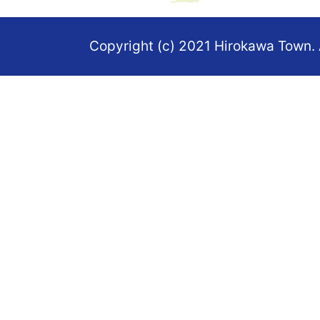
地
図。
Copyright (c) 2021 Hirokawa Town. 
福
岡
県
の
南
部
に
あ
る
町