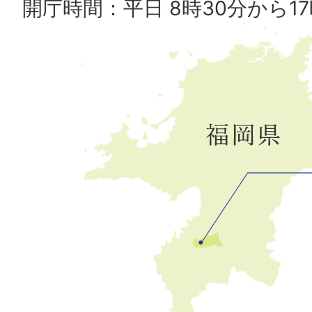
開庁時間：平日 8時30分から17
広
川
町
の
位
置
を
記
し
た