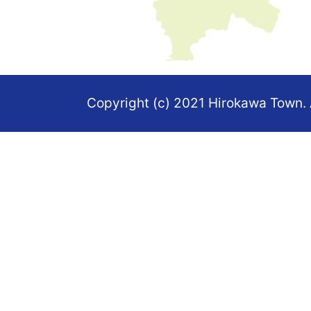
し
た
地
図。
Copyright (c) 2021 Hirokawa Town. 
福
岡
県
の
南
部
に
あ