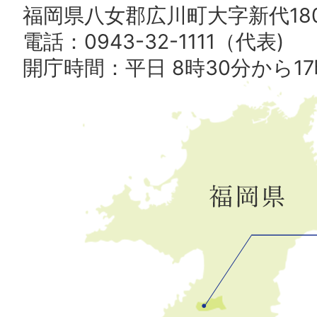
福岡県八女郡広川町大字新代180
電話：0943-32-1111（代表)
開庁時間：平日 8時30分から17
広
川
町
の
位
置
を
記