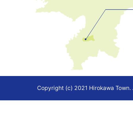
置
を
記
し
た
地
図。
Copyright (c) 2021 Hirokawa Town. 
福
岡
県
の