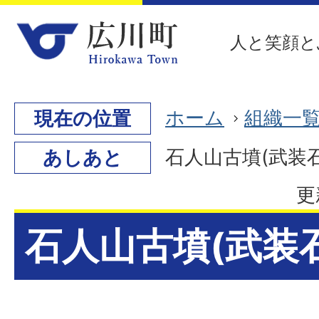
人と笑顔と
ホーム
組織一
現在の位置
石人山古墳(武装石
あしあと
更
石人山古墳(武装