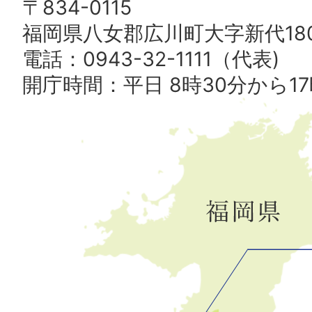
〒834-0115
福岡県八女郡広川町大字新代180
電話：0943-32-1111（代表)
開庁時間：平日 8時30分から17
広
川
町
の
位
置
を
記