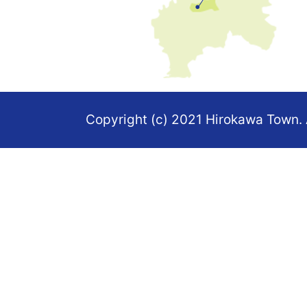
し
た
地
図。
Copyright (c) 2021 Hirokawa Town. 
福
岡
県
の
南
部
に