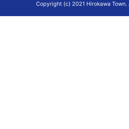
Copyright (c) 2021 Hirokawa Town. 
福
岡
県
の
南
部
に
あ
る
町
で