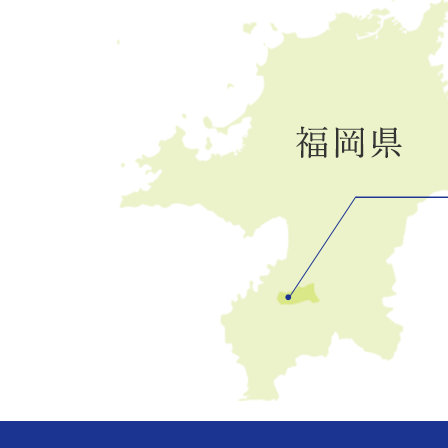
川
町
の
位
置
を
記
し
た
地
図。