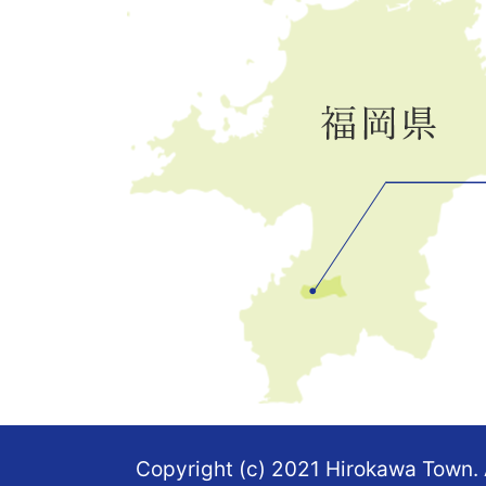
川
町
の
位
置
を
記
し
た
地
図。
Copyright (c) 2021 Hirokawa Town. 