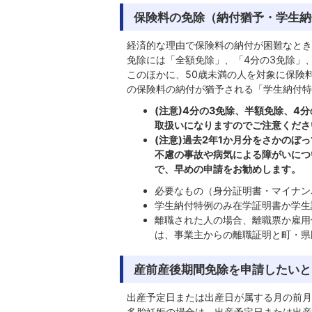
保険料の免除（納付猶予・学生納
経済的な理由で保険料の納付が困難なとき
免除には「全額免除」、「4分の3免除」
このほかに、50歳未満の人を対象に保険
の保険料の納付が猶予される「学生納付特
(注意)4分の3免除、半額免除、4
取扱いになりますのでご注意くださ
(注意)過去2年1か月分をさかの
不慮の事故や病気による障がいにつ
で、早めの申請をお勧めします。
必要なもの（身分証明書・マイナン
学生納付特例のみ在学証明書か学生証
離職された人の場合、離職票か雇用
は、事業主からの離職証明と町・県
産前産後期間免除を申請したいと
出産予定日または出産日が属する月の前月
多胎妊娠の場合は、出産予定日または出産