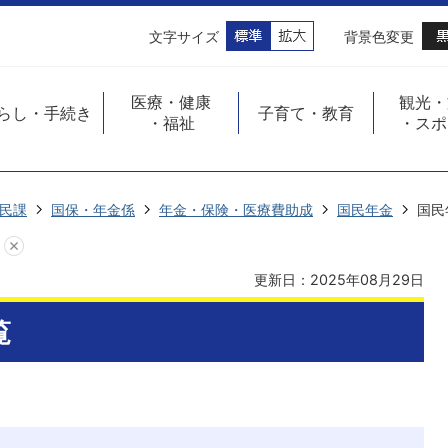
文字サイズ
背景色変更
医療・健康
観光・
らし・手続き
子育て・教育
・福祉
・スポ
民課
国保・年金係
年金・保険・医療費助成
国民年金
国民
更新日：2025年08月29日
覧