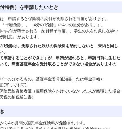
付特例）を申請したいとき
は、申請すると保険料の納付が免除される制度があります。
、「半額免除」、「4分の1免除」の4つの区分があります。
料の納付が猶予される「納付猶予制度」、学生の人を対象に在学中
例制度」 があります。
分の1免除は、免除された残りの保険料を納付しないと、未納と同じ
い。
ぼって申請することができますが、申請が遅れると、申請日前に生じた
いて、障害基礎年金を受け取ることができない場合がありますの
バーの分かるもの、基礎年金番号通知書または年金手帳）
(写しでも可)
保険受給資格者証（雇用保険をかけていなかった人が離職した場合
民税の納税通知書）
き
から4か月間の国民年金保険料が免除されます。
日が属する月の3か月前から6か月間の保険料が免除されます。