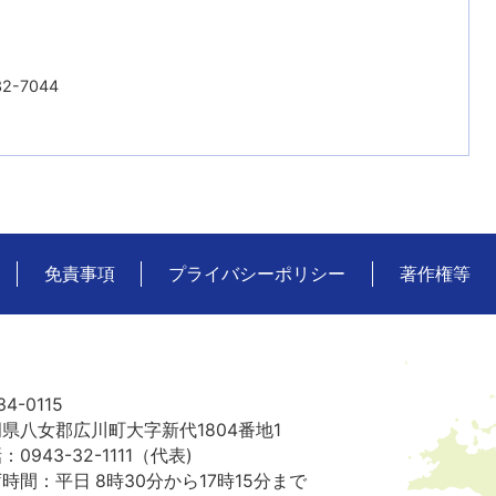
2-7044
免責事項
プライバシーポリシー
著作権等
広
川
町
の
4-0115
位
県八女郡広川町大字新代1804番地1
置
：0943-32-1111（代表)
を
時間：平日 8時30分から17時15分まで
記