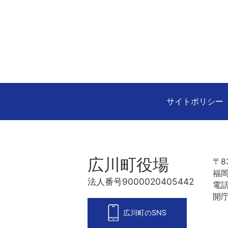
サイトポリシー
広川町役場
〒83
福岡
法人番号9000020405442
電話
開庁
広川町のSNS