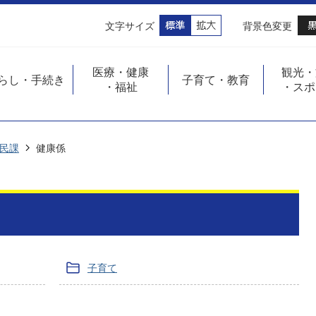
文字サイズ
背景色変更
医療・健康
観光・
らし・手続き
子育て・教育
・福祉
・スポ
民課
健康係
子育て