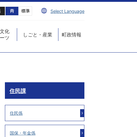
Select Language
文化
しごと・産業
町政情報
ーツ
住民課
住民係
国保・年金係