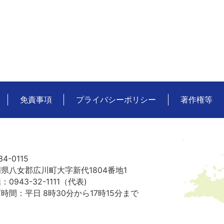
免責事項
プライバシーポリシー
著作権等
広
川
町
の
4-0115
位
県八女郡広川町大字新代1804番地1
置
：0943-32-1111（代表)
を
時間：平日 8時30分から17時15分まで
記
し
た