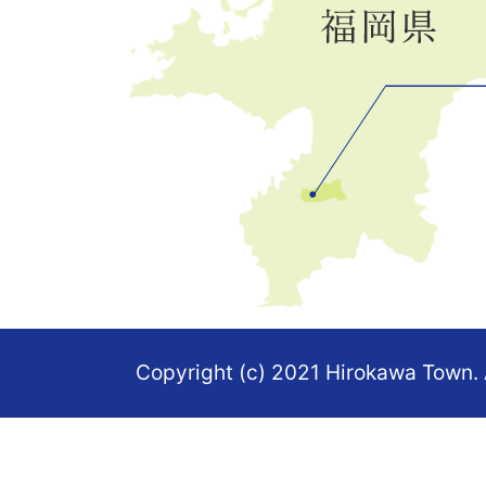
の
位
置
を
記
し
た
地
図。
Copyright (c) 2021 Hirokawa Town. 
福
岡
県