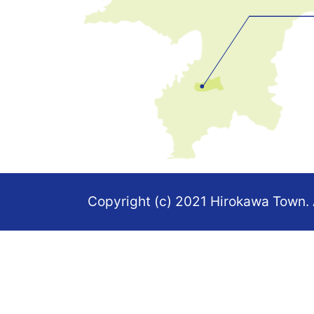
置
を
記
し
た
地
図。
Copyright (c) 2021 Hirokawa Town. 
福
岡
県
の