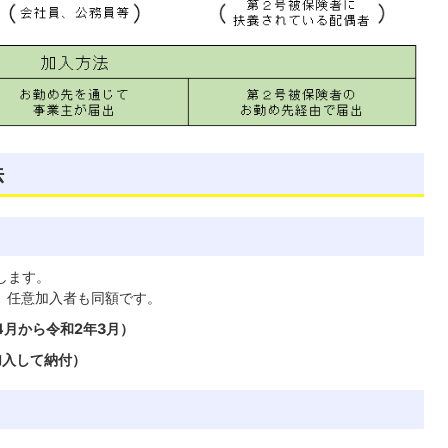
法
します。
。任意加入者も同額です。
年4月から令和2年3月）
加入して納付）