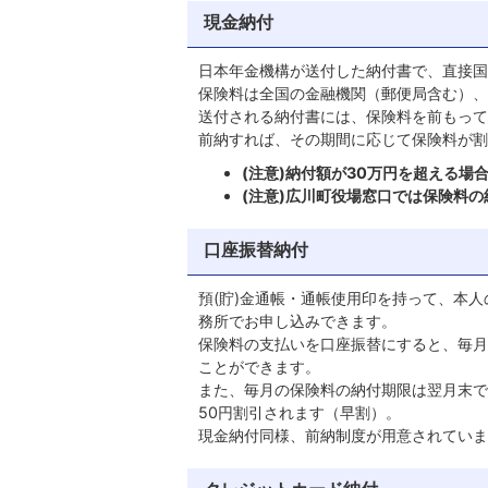
現金納付
日本年金機構が送付した納付書で、直接国
保険料は全国の金融機関（郵便局含む）、
送付される納付書には、保険料を前もって
前納すれば、その期間に応じて保険料が割
(注意)納付額が30万円を超える
(注意)広川町役場窓口では保険料
口座振替納付
預(貯)金通帳・通帳使用印を持って、本人
務所でお申し込みできます。
保険料の支払いを口座振替にすると、毎月
ことができます。
また、毎月の保険料の納付期限は翌月末で
50円割引されます（早割）。
現金納付同様、前納制度が用意されていま