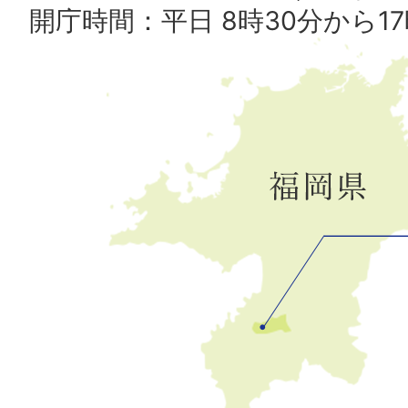
開庁時間：平日 8時30分から17
広
川
町
の
位
置
を
記
し
た