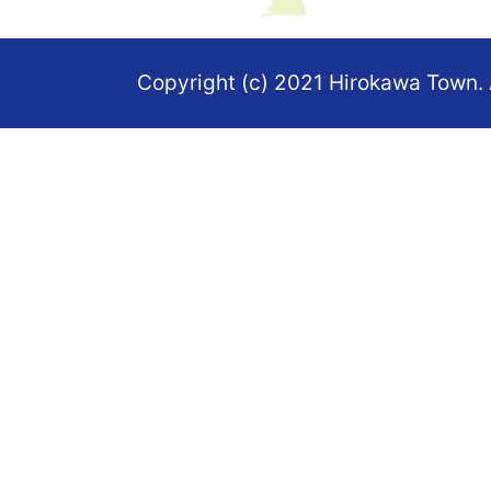
地
図。
Copyright (c) 2021 Hirokawa Town. 
福
岡
県
の
南
部
に
あ
る