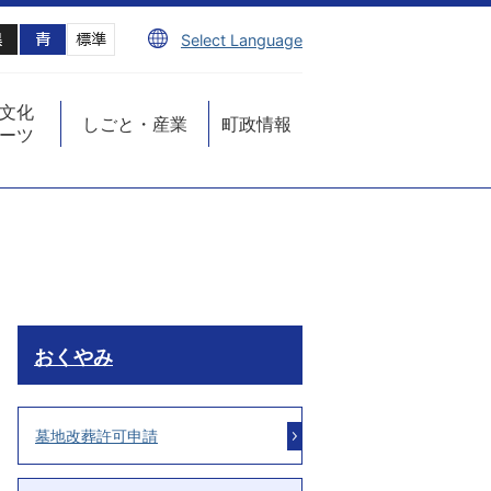
Select Language
文化
しごと・産業
町政情報
ーツ
おくやみ
墓地改葬許可申請