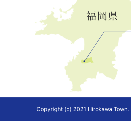
の
位
置
を
記
し
た
地
図。
Copyright (c) 2021 Hirokawa Town. 
福
岡