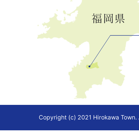
の
位
置
を
記
し
た
地
図。
Copyright (c) 2021 Hirokawa Town. 
福
岡